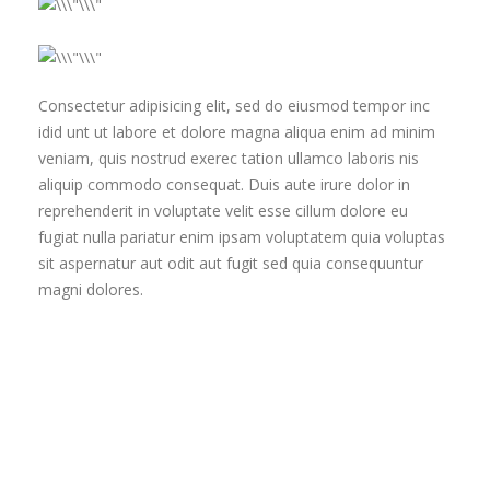
Consectetur adipisicing elit, sed do eiusmod tempor inc
idid unt ut labore et dolore magna aliqua enim ad minim
veniam, quis nostrud exerec tation ullamco laboris nis
aliquip commodo consequat. Duis aute irure dolor in
reprehenderit in voluptate velit esse cillum dolore eu
fugiat nulla pariatur enim ipsam voluptatem quia voluptas
sit aspernatur aut odit aut fugit sed quia consequuntur
magni dolores.
Excepteur sint occaecat cupidatat non proident sunt in
culpa qui officia deserunt mollit anim id est laborum. Sed
ut perspiciatis unde omnis iste natus error sit voluptatem
accusantium doloremque laudantium totam rem aperiam.
Intrinsic Motivation